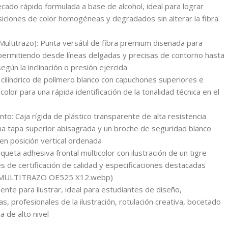
secado rápido formulada a base de alcohol, ideal para lograr
ciones de color homogéneas y degradados sin alterar la fibra
Multitrazo): Punta versátil de fibra premium diseñada para
, permitiendo desde líneas delgadas y precisas de contorno hasta
egún la inclinación o presión ejercida
l cilíndrico de polímero blanco con capuchones superiores e
color para una rápida identificación de la tonalidad técnica en el
o: Caja rígida de plástico transparente de alta resistencia
a tapa superior abisagrada y un broche de seguridad blanco
en posición vertical ordenada
tiqueta adhesiva frontal multicolor con ilustración de un tigre
les de certificación de calidad y especificaciones destacadas
 MULTITRAZO OE525 X12.webp)
nte para ilustrar, ideal para estudiantes de diseño,
as, profesionales de la ilustración, rotulación creativa, bocetado
ca de alto nivel