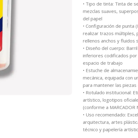
• Tipo de tinta: Tinta de 
mezclas suaves, superposi
del papel
• Configuración de punta (
realizar trazos múltiples
rellenos anchos y fluidos s
• Diseño del cuerpo: Barri
inferiores codificados por 
espacio de trabajo
• Estuche de almacenamient
mecánica, equipada con un
para mantener las piezas 
• Rotulado institucional: E
artístico, logotipos oficia
(conforme a MARCADOR
• Uso recomendado: Excele
arquitectura, artes plástic
técnico y papelería artísti