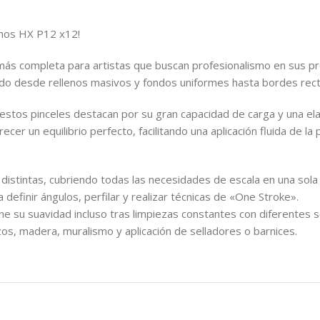
anos HX P12 x12!
 más completa para artistas que buscan profesionalismo en sus proy
do desde rellenos masivos y fondos uniformes hasta bordes recto
estos pinceles destacan por su gran capacidad de carga y una ela
 un equilibrio perfecto, facilitando una aplicación fluida de la 
istintas, cubriendo todas las necesidades de escala en una sola
 definir ángulos, perfilar y realizar técnicas de «One Stroke».
ene su suavidad incluso tras limpiezas constantes con diferentes 
zos, madera, muralismo y aplicación de selladores o barnices.