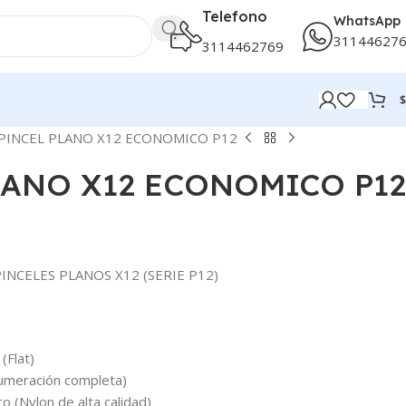
Telefono
WhatsApp
31144627
3114462769
$
PINCEL PLANO X12 ECONOMICO P12
LANO X12 ECONOMICO P12
PINCELES PLANOS X12 (SERIE P12)
(Flat)
Numeración completa)
ico (Nylon de alta calidad)