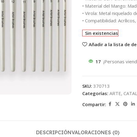
• Material del Mango: Mad
• Virola: Metal niquelado d
• Compatibilidad: Acrílico
Sin existencias
Añadir a la lista de d
17
¡Personas viend
SKU:
370713
Categorías:
ARTE
,
CATA
Compartir:
DESCRIPCIÓN
VALORACIONES (0)