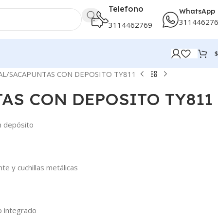
Telefono
WhatsApp
31144627
3114462769
$
AL
SACAPUNTAS CON DEPOSITO TY811
AS CON DEPOSITO TY811
n depósito
te y cuchillas metálicas
o integrado