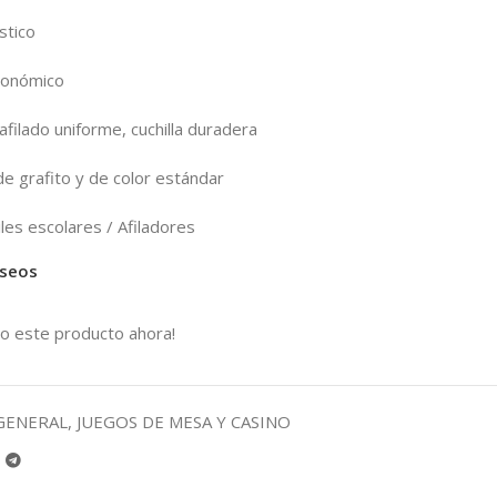
ístico
gonómico
afilado uniforme, cuchilla duradera
e grafito y de color estándar
les escolares / Afiladores
eseos
o este producto ahora!
GENERAL
,
JUEGOS DE MESA Y CASINO