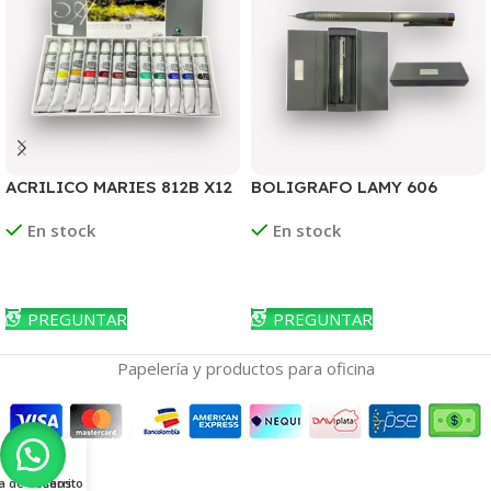
ACRILICO MARIES 812B X12
BOLIGRAFO LAMY 606
COLORES
TWIN CEPILLADO
En stock
En stock
Leer Más
Leer Más
PREGUNTAR
PREGUNTAR
Papelería y productos para oficina
ta de deseos
Carrito