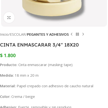
Clic para ampliar
Inicio
ESCOLAR
PEGANTES Y ADHESIVOS
CINTA ENMASCARAR 3/4″ 18X20
$
1.800
Producto:
Cinta enmascarar (masking tape)
Medida:
18 mm x 20 m
Material:
Papel crepado con adhesivo de caucho natural
Color:
Crema / beige
Adhesivo:
Fuerte, removible y sin residuos