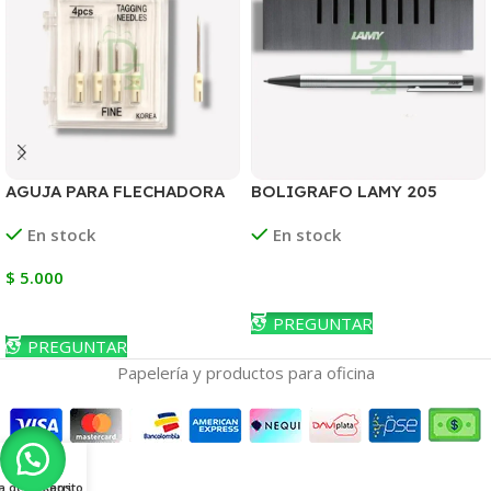
AGUJA PARA FLECHADORA
BOLIGRAFO LAMY 205
BASE PLASTICA TRABAJO
METALICO
En stock
En stock
LIVIANO
$
5.000
Leer Más
Añadir Al Carrito
PREGUNTAR
PREGUNTAR
Papelería y productos para oficina
ta de deseos
Carrito