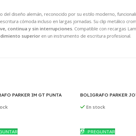
co del diseño alemán, reconocido por su estilo moderno, funcional
scritura cómoda incluso en largas jornadas. Su clip metálico crom
ve, continua y sin interrupciones
. Compatible con recargas La
ndimiento superior
en un instrumento de escritura profesional.
AFO PARKER IM GT PUNTA
BOLIGRAFO PARKER JO
FLIGHTER GANCHO DO
tock
En stock
ás
Leer Más
GUNTAR
PREGUNTAR