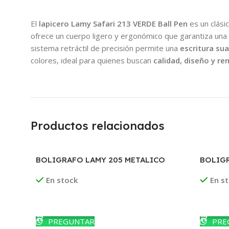
El
lapicero Lamy Safari 213 VERDE Ball Pen
es un clási
ofrece un cuerpo ligero y ergonómico que garantiza una e
sistema retráctil de precisión permite una
escritura sua
colores, ideal para quienes buscan
calidad, diseño y re
Productos relacionados
BOLIGRAFO LAMY 205 METALICO
BOLIGR
NEGRA
En stock
En s
Leer Más
Leer M
PREGUNTAR
PRE