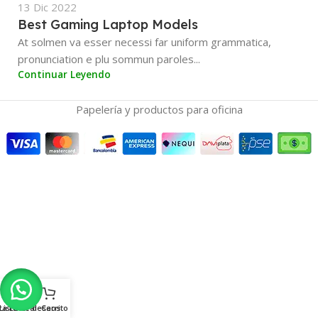
13 Dic 2022
Best Gaming Laptop Models
At solmen va esser necessi far uniform grammatica,
pronunciation e plu sommun paroles...
Continuar Leyendo
Papelería y productos para oficina
ra Lateral
Lista de deseos
Carrito