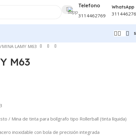
Telefono
WhatsApp
31144627
3114462769
$
MINA LAMY M63
Y M63
3
o / Mina de tinta para bolígrafo tipo Rollerball (tinta líquida)
cero inoxidable con bola de precisión integrada