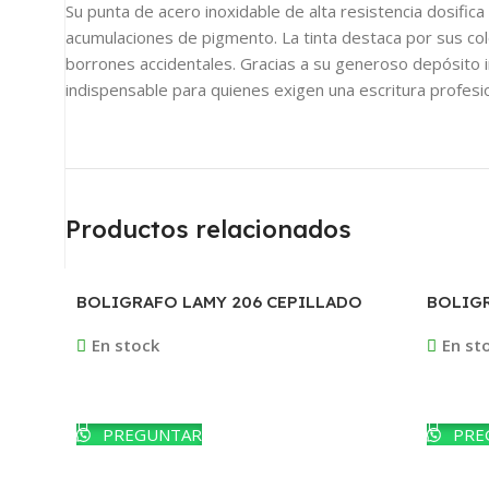
Su punta de acero inoxidable de alta resistencia dosific
acumulaciones de pigmento. La tinta destaca por sus col
borrones accidentales. Gracias a su generoso depósito 
indispensable para quienes exigen una escritura profesio
Productos relacionados
BOLIGRAFO LAMY 206 CEPILLADO
BOLIGR
CEPIL
En stock
En st
Leer Más
Leer M
PREGUNTAR
PRE