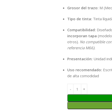
Grosor del trazo:
M (Medi
Tipo de tinta:
Tinta líqui
Compatibilidad:
Diseñado 
incorporan tapa
(modelos
otros).
No compatible con
referencia M66).
Presentación:
Unidad ind
Uso recomendado:
Escrit
de alta comodidad