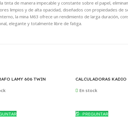
a la tinta de manera impecable y constante sobre el papel, elimina
ores limpios y de alta opacidad, diseñados con propiedades de se
interno, la mina M63 ofrece un rendimiento de larga duración, c
nal, elegante y totalmente libre de fatiga.
AFO LAMY 606 TWIN
CALCULADORAS KADIO 
LADO
ock
En stock
ás
Leer Más
GUNTAR
PREGUNTAR