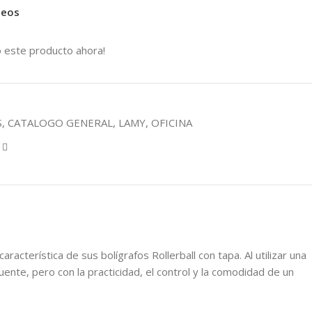
seos
 este producto ahora!
S
,
CATALOGO GENERAL
,
LAMY
,
OFICINA
racterística de sus bolígrafos Rollerball con tapa. Al utilizar una
uente, pero con la practicidad, el control y la comodidad de un