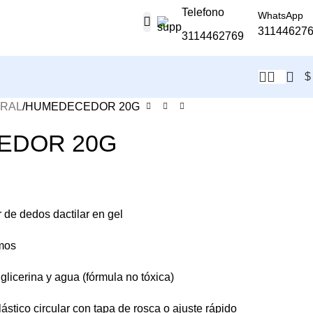
Telefono
WhatsApp
31144627
3114462769
$
ERAL
HUMEDECEDOR 20G
EDOR 20G
e dedos dactilar en gel
mos
licerina y agua (fórmula no tóxica)
stico circular con tapa de rosca o ajuste rápido