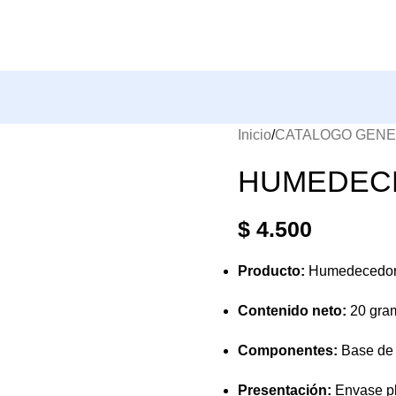
Inicio
CATALOGO GEN
HUMEDEC
$
4.500
Producto:
Humedecedor d
Contenido neto:
20 gra
Componentes:
Base de g
Presentación:
Envase plá