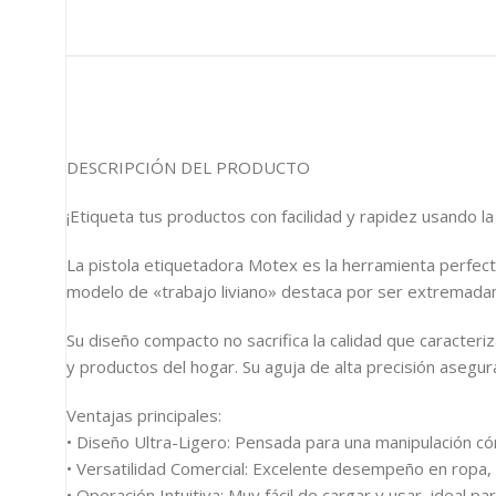
DESCRIPCIÓN DEL PRODUCTO
¡Etiqueta tus productos con facilidad y rapidez usando l
La pistola etiquetadora Motex es la herramienta perfe
modelo de «trabajo liviano» destaca por ser extremadam
Su diseño compacto no sacrifica la calidad que caracteriz
y productos del hogar. Su aguja de alta precisión asegu
Ventajas principales:
• Diseño Ultra-Ligero: Pensada para una manipulación c
• Versatilidad Comercial: Excelente desempeño en ropa, p
• Operación Intuitiva: Muy fácil de cargar y usar, ideal p