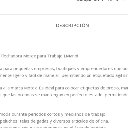
DESCRIPCIÓN
a Flechadora Motex para Trabajo Liviano!
cta para pequeñas empresas, boutiques y emprendedores que busc
ente ligero y fácil de manejar, permitiendo un etiquetado ágil 
a a la marca Motex. Es ideal para colocar etiquetas de precio, mar
ra que las prendas se mantengan en perfecto estado, permitiendo
ómoda durante periodos cortos y medianos de trabajo.
eluches, telas delgadas y diversos artículos de oficina.
ara personal con o sin experiencia en el área de bodega.