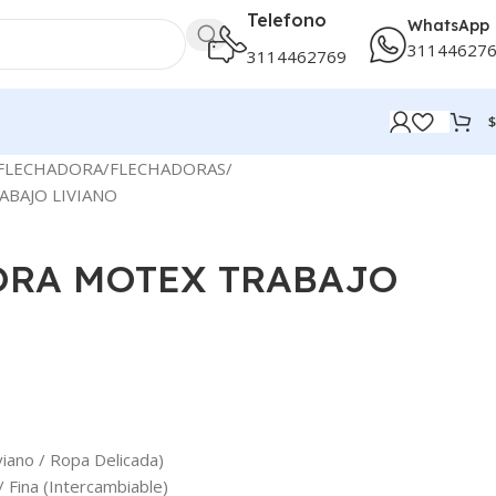
Telefono
WhatsApp
31144627
3114462769
$
 FLECHADORA
FLECHADORAS
BAJO LIVIANO
ORA MOTEX TRABAJO
viano / Ropa Delicada)
/ Fina (Intercambiable)