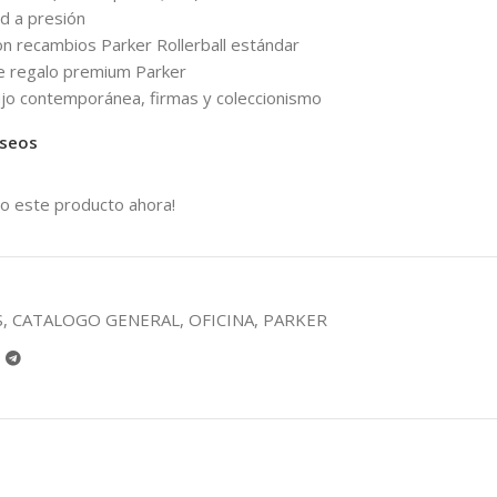
ad a presión
n recambios Parker Rollerball estándar
de regalo premium Parker
 lujo contemporánea, firmas y coleccionismo
eseos
o este producto ahora!
S
,
CATALOGO GENERAL
,
OFICINA
,
PARKER